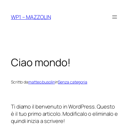
Vai
al
WP1 – MAZZOLIN
contenuto
Ciao mondo!
Scritto da
matteo.busolin
in
Senza categoria
Ti diamo il benvenuto in WordPress. Questo
è il tuo primo articolo. Modificalo o eliminalo e
quindi inizia a scrivere!